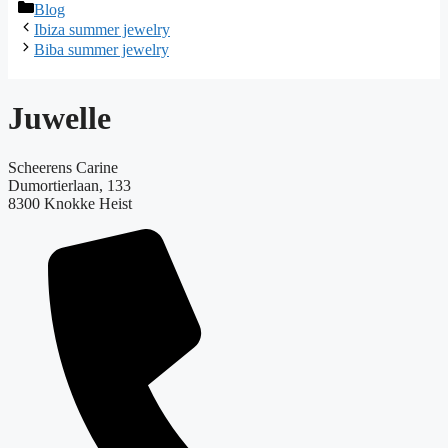
Categorieën
Blog
Ibiza summer jewelry
Biba summer jewelry
Juwelle
Scheerens Carine
Dumortierlaan, 133
8300 Knokke Heist