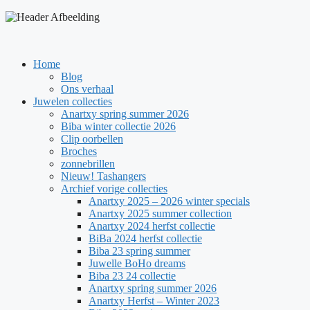
Spring
naar
de
inhoud
Home
Blog
Ons verhaal
Juwelen collecties
Anartxy spring summer 2026
Biba winter collectie 2026
Clip oorbellen
Broches
zonnebrillen
Nieuw! Tashangers
Archief vorige collecties
Anartxy 2025 – 2026 winter specials
Anartxy 2025 summer collection
Anartxy 2024 herfst collectie
BiBa 2024 herfst collectie
Biba 23 spring summer
Juwelle BoHo dreams
Biba 23 24 collectie
Anartxy spring summer 2026
Anartxy Herfst – Winter 2023